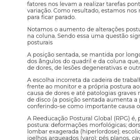
fatores nos levam a realizar tarefas po
variação. Como resultado, estamos nos
para ficar parado.
Notamos o aumento de alterações postur
na coluna. Sendo essa uma questão sign
posturais
A posição sentada, se mantida por longo
dos ângulos do quadril e da coluna que
de dores, de lesões degenerativas e outr
A escolha incorreta da cadeira de trabal
frente ao monitor e a própria postura a
causa de dores e até patologias graves 
de disco (a posição sentada aumenta a p
conferindo-se como importante causa ou
A Reeducação Postural Global (RPG) é, 
postura: deformações morfológicas; dors
lombar exagerada (hiperlordose); escolio
joelhos arqueados (varo); pés planos, cav