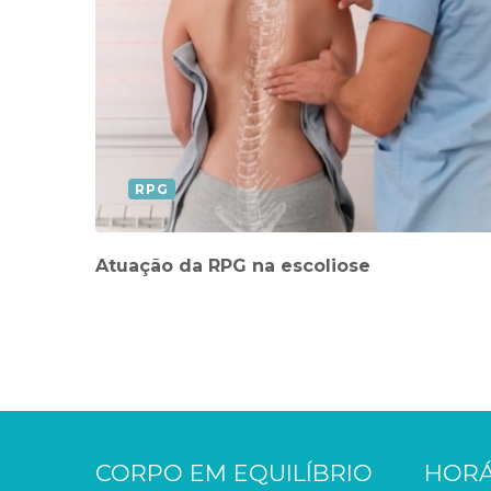
RPG
Atuação da RPG na escoliose
CORPO EM EQUILÍBRIO
HORÁ